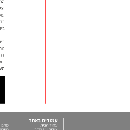
המכ
וצי
בדי
ביו
כיו
נוח
דרו
באמ
הע
עמודים באתר
עמוד הבית
מתכונ
אודות עוז והדר
כשרות