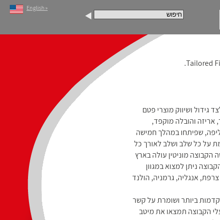
English »
Tailored F
בעלי חיים לצד גידול ושיווק מוצרי פטם
 אריזה והובלה מוקפד,
ליפה, שפיתחו במהלך חמישה
ת על כל שלב ושלב לאורך כל
הקבוצה מוניטין עולה בארץ
קבוצה ניתן למצוא במגוון
צרפת, אנגליה, גרמניה, הולנד
תקדמות ביותר ושומרת על קשר
 המובילות באירופה, ביניהן Meyn, Stork ו-Viscon. במפעלי הקבוצה תמצאו את מיטב