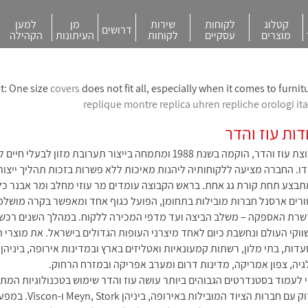
קטלוג
לקוחות
שירות
מן
למען
דרושים
מוצרים
עסקיים
לקוחות
העיתונות
הקהילה
it: One size
covers
does not fit all, especially when it comes to furnitu
replique montre
replica uhren
repliche orologi ita
דות עוז והדר
קבוצת עוז והדר, הוקמה בשנת 1988 ומתמחה בייצור תערובת מזון ל
דו
. החברה מציעה ללקוחותיה ליהנות מאיכות ללא פשרות בזכות תהליך ייצור,
בצע תחת קורת גג אחת. בראש הקבוצה עומדים מר עוזי מחלב ומר אבנר כ
רים ארסנל חברות מובילות בתחומן, הפועל כגוף אחד ומאפשר בקרה מושלמ
רת האספקה – משלב הביצה ועד מדפי המכירה ללקוח. במהלך השנים רכשה 
ווקי העולם ונחשבת כיום לאחד מיצרני העופות הגדולים בישראל. את מוצרי ה
דות, בתי מלון, רשתות קמעונאיות ואטליזים בארץ ובמדינות אירופה, ביניהן 
גיה, צפון אמריקה, מדינות דרום ומערב אפריקה ובמזרח הרחוק.
 לעמוד בסטנדרטים הגבוהים ביותר עושה עוז והדר שימוש בטכנולוגיות המ
הדוק עם חברות הציוד