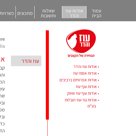
עמוד
אודות עוז
שאלות
מתכונים
כשרויות
הבית
והדר
ותשובות
re.
lia
או
עוז והדר
אודות עוז והדר
אודות אסמי עוז
והו
אודות אפרוחים ברביבים
המת
אודות עוף עוז
עשו
אודות עוף עוז שיווק
שרש
אודות גור-עוז הובלות
ובש
בע"מ
מסע
ובל
כדי