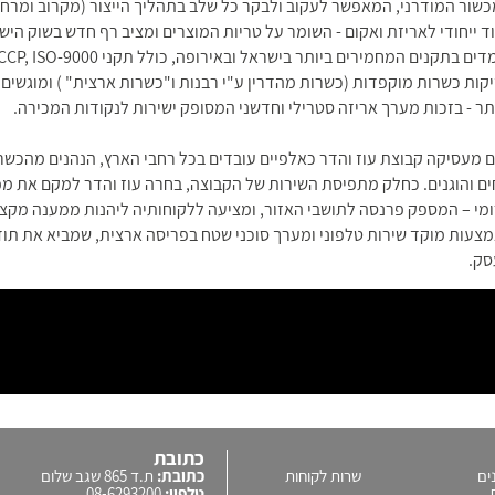
שור המודרני, המאפשר לעקוב ולבקר כל שלב בתהליך הייצור (מקרוב ומרח
וד ייחודי לאריזת ואקום - השומר על טריות המוצרים ומציב רף חדש בשוק היש
קות כשרות מוקפדות (כשרות מהדרין ע"י רבנות ו"כשרות ארצית" ) ומוגשים
תר - בזכות מערך אריזה סטרילי וחדשני המסופק ישירות לנקודות המכירה.
ם מעסיקה קבוצת עוז והדר כאלפיים עובדים בכל רחבי הארץ, הנהנים מהכשר
ים והוגנים. כחלק מתפיסת השירות של הקבוצה, בחרה עוז והדר למקם את מפ
מי – המספק פרנסה לתושבי האזור, ומציעה ללקוחותיה ליהנות ממענה מקצוע
צעות מוקד שירות טלפוני ומערך סוכני שטח בפריסה ארצית, שמביא את תו
סק.
כתובת
ים
שרות לקוחות
כתובת:
ת.ד 865 שגב שלום
טלפון:
08-6293200